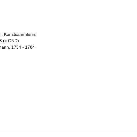
in; Kunstsammlerin,
3
(
GND
)
mann, 1734 - 1784